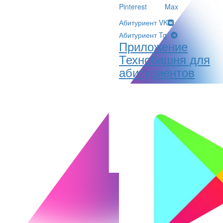
Pinterest
Max
Абитуриент VK
Абитуриент Tg
Приложение
Технобашня для
абитуриентов