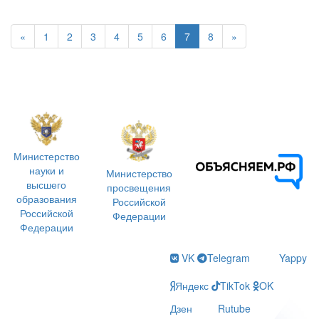
«
1
2
3
4
5
6
7
8
»
Министерство
науки и
Министерство
высшего
просвещения
образования
Российской
Российской
Федерации
Федерации
VK
Telegram
Yappy
Яндекс
TikTok
OK
Дзен
Rutube