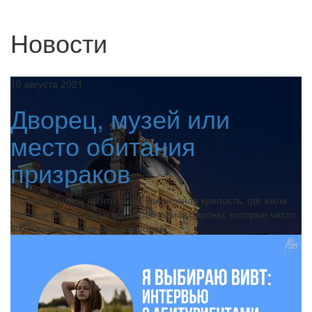
Новости
10 августа 2021
Дворец, музей или
место обитания
призраков
“Прежде был он не что иное, как грозная крепость, где жили
потомки Кловисовы и где заключались бароны, которые часто
восставали против своих королей.”