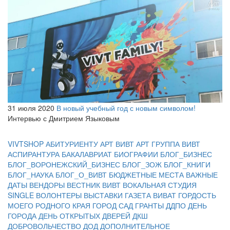
31 июля 2020
В новый учебный год с новым символом!
Интервью с Дмитрием Языковым
VIVTSHOP
АБИТУРИЕНТУ
АРТ ВИВТ
АРТ ГРУППА ВИВТ
АСПИРАНТУРА
БАКАЛАВРИАТ
БИОГРАФИИ
БЛОГ_БИЗНЕС
БЛОГ_ВОРОНЕЖСКИЙ_БИЗНЕС
БЛОГ_ЗОЖ
БЛОГ_КНИГИ
БЛОГ_НАУКА
БЛОГ_О_ВИВТ
БЮДЖЕТНЫЕ МЕСТА
ВАЖНЫЕ
ДАТЫ
ВЕНДОРЫ
ВЕСТНИК ВИВТ
ВОКАЛЬНАЯ СТУДИЯ
SINGLE
ВОЛОНТЕРЫ
ВЫСТАВКИ
ГАЗЕТА ВИВАТ
ГОРДОСТЬ
МОЕГО РОДНОГО КРАЯ
ГОРОД САД
ГРАНТЫ
ДДПО
ДЕНЬ
ГОРОДА
ДЕНЬ ОТКРЫТЫХ ДВЕРЕЙ
ДКШ
ДОБРОВОЛЬЧЕСТВО
ДОД
ДОПОЛНИТЕЛЬНОЕ