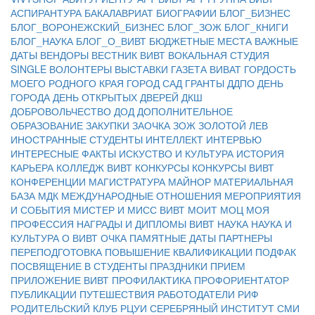
АСПИРАНТУРА
БАКАЛАВРИАТ
БИОГРАФИИ
БЛОГ_БИЗНЕС
БЛОГ_ВОРОНЕЖСКИЙ_БИЗНЕС
БЛОГ_ЗОЖ
БЛОГ_КНИГИ
БЛОГ_НАУКА
БЛОГ_О_ВИВТ
БЮДЖЕТНЫЕ МЕСТА
ВАЖНЫЕ
ДАТЫ
ВЕНДОРЫ
ВЕСТНИК ВИВТ
ВОКАЛЬНАЯ СТУДИЯ
SINGLE
ВОЛОНТЕРЫ
ВЫСТАВКИ
ГАЗЕТА ВИВАТ
ГОРДОСТЬ
МОЕГО РОДНОГО КРАЯ
ГОРОД САД
ГРАНТЫ
ДДПО
ДЕНЬ
ГОРОДА
ДЕНЬ ОТКРЫТЫХ ДВЕРЕЙ
ДКШ
ДОБРОВОЛЬЧЕСТВО
ДОД
ДОПОЛНИТЕЛЬНОЕ
ОБРАЗОВАНИЕ
ЗАКУПКИ
ЗАОЧКА
ЗОЖ
ЗОЛОТОЙ ЛЕВ
ИНОСТРАННЫЕ СТУДЕНТЫ
ИНТЕЛЛЕКТ
ИНТЕРВЬЮ
ИНТЕРЕСНЫЕ ФАКТЫ
ИСКУСТВО И КУЛЬТУРА
ИСТОРИЯ
КАРЬЕРА
КОЛЛЕДЖ ВИВТ
КОНКУРСЫ
КОНКУРСЫ ВИВТ
КОНФЕРЕНЦИИ
МАГИСТРАТУРА
МАЙНОР
МАТЕРИАЛЬНАЯ
БАЗА
МДК
МЕЖДУНАРОДНЫЕ ОТНОШЕНИЯ
МЕРОПРИЯТИЯ
И СОБЫТИЯ
МИСТЕР И МИСС ВИВТ
МОИТ
МОЦ
МОЯ
ПРОФЕССИЯ
НАГРАДЫ И ДИПЛОМЫ ВИВТ
НАУКА
НАУКА И
КУЛЬТУРА
О ВИВТ
ОЧКА
ПАМЯТНЫЕ ДАТЫ
ПАРТНЕРЫ
ПЕРЕПОДГОТОВКА
ПОВЫШЕНИЕ КВАЛИФИКАЦИИ
ПОДФАК
ПОСВЯЩЕНИЕ В СТУДЕНТЫ
ПРАЗДНИКИ
ПРИЕМ
ПРИЛОЖЕНИЕ ВИВТ
ПРОФИЛАКТИКА
ПРОФОРИЕНТАТОР
ПУБЛИКАЦИИ
ПУТЕШЕСТВИЯ
РАБОТОДАТЕЛИ
РИФ
РОДИТЕЛЬСКИЙ КЛУБ
РЦУИ
СЕРЕБРЯНЫЙ ИНСТИТУТ
СМИ