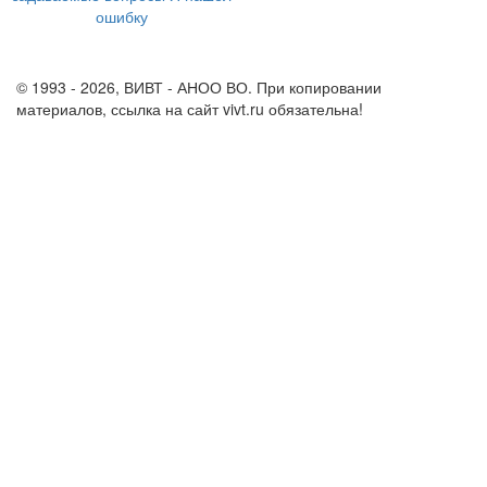
ошибку
info@vivt.ru
support@vivt.ru
© 1993 - 2026, ВИВТ - АНОО ВО. При копировании
материалов, ссылка на сайт vivt.ru обязательна!
Политика в
отношении обработки персональных данных в ВИВТ – АНОО
ВО