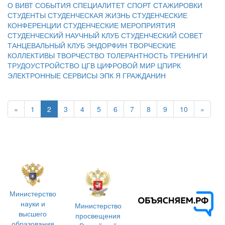
О ВИВТ
СОБЫТИЯ
СПЕЦИАЛИТЕТ
СПОРТ
СТАЖИРОВКИ
СТУДЕНТЫ
СТУДЕНЧЕСКАЯ ЖИЗНЬ
СТУДЕНЧЕСКИЕ
КОНФЕРЕНЦИИ
СТУДЕНЧЕСКИЕ МЕРОПРИЯТИЯ
СТУДЕНЧЕСКИЙ НАУЧНЫЙ КЛУБ
СТУДЕНЧЕСКИЙ СОВЕТ
ТАНЦЕВАЛЬНЫЙ КЛУБ ЭНДОРФИН
ТВОРЧЕСКИЕ
КОЛЛЕКТИВЫ
ТВОРЧЕСТВО
ТОЛЕРАНТНОСТЬ
ТРЕНИНГИ
ТРУДОУСТРОЙСТВО
ЦГВ
ЦИФРОВОЙ МИР
ЦПИРК
ЭЛЕКТРОННЫЕ СЕРВИСЫ
ЭПК
Я ГРАЖДАНИН
«
1
2
3
4
5
6
7
8
9
10
»
Министерство
науки и
Министерство
высшего
просвещения
образования