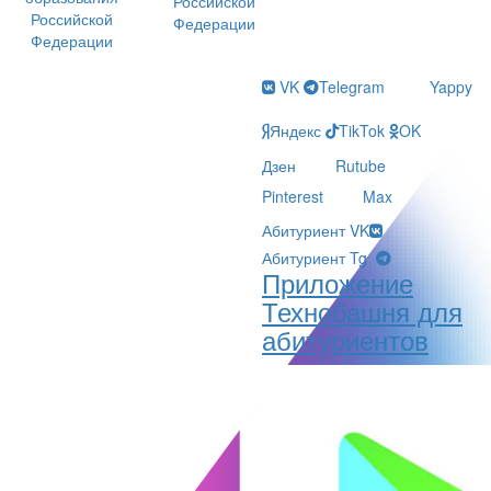
Российской
Российской
Федерации
Федерации
VK
Telegram
Yappy
Яндекс
TikTok
OK
Дзен
Rutube
Pinterest
Max
Абитуриент VK
Абитуриент Tg
Приложение
Технобашня для
абитуриентов