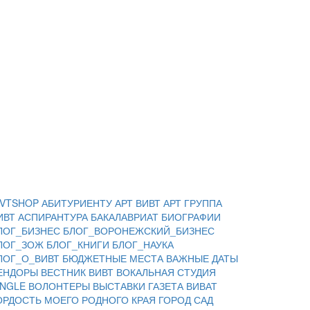
IVTSHOP
АБИТУРИЕНТУ
АРТ ВИВТ
АРТ ГРУППА
ИВТ
АСПИРАНТУРА
БАКАЛАВРИАТ
БИОГРАФИИ
ЛОГ_БИЗНЕС
БЛОГ_ВОРОНЕЖСКИЙ_БИЗНЕС
ЛОГ_ЗОЖ
БЛОГ_КНИГИ
БЛОГ_НАУКА
ЛОГ_О_ВИВТ
БЮДЖЕТНЫЕ МЕСТА
ВАЖНЫЕ ДАТЫ
ЕНДОРЫ
ВЕСТНИК ВИВТ
ВОКАЛЬНАЯ СТУДИЯ
INGLE
ВОЛОНТЕРЫ
ВЫСТАВКИ
ГАЗЕТА ВИВАТ
ОРДОСТЬ МОЕГО РОДНОГО КРАЯ
ГОРОД САД