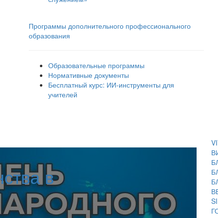
Программы дополнительного профессионального
образования
Образовательные программы
Нормативные документы
Бесплатный курс: ИИ‑инструменты для
учителей
V
В
Б
нства в
Б
Б
В
S
Г