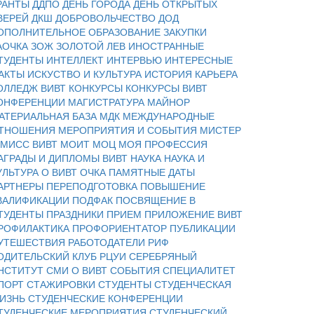
РАНТЫ
ДДПО
ДЕНЬ ГОРОДА
ДЕНЬ ОТКРЫТЫХ
ВЕРЕЙ
ДКШ
ДОБРОВОЛЬЧЕСТВО
ДОД
ОПОЛНИТЕЛЬНОЕ ОБРАЗОВАНИЕ
ЗАКУПКИ
АОЧКА
ЗОЖ
ЗОЛОТОЙ ЛЕВ
ИНОСТРАННЫЕ
ТУДЕНТЫ
ИНТЕЛЛЕКТ
ИНТЕРВЬЮ
ИНТЕРЕСНЫЕ
АКТЫ
ИСКУСТВО И КУЛЬТУРА
ИСТОРИЯ
КАРЬЕРА
ОЛЛЕДЖ ВИВТ
КОНКУРСЫ
КОНКУРСЫ ВИВТ
ОНФЕРЕНЦИИ
МАГИСТРАТУРА
МАЙНОР
АТЕРИАЛЬНАЯ БАЗА
МДК
МЕЖДУНАРОДНЫЕ
ТНОШЕНИЯ
МЕРОПРИЯТИЯ И СОБЫТИЯ
МИСТЕР
 МИСС ВИВТ
МОИТ
МОЦ
МОЯ ПРОФЕССИЯ
АГРАДЫ И ДИПЛОМЫ ВИВТ
НАУКА
НАУКА И
УЛЬТУРА
О ВИВТ
ОЧКА
ПАМЯТНЫЕ ДАТЫ
АРТНЕРЫ
ПЕРЕПОДГОТОВКА
ПОВЫШЕНИЕ
ВАЛИФИКАЦИИ
ПОДФАК
ПОСВЯЩЕНИЕ В
ТУДЕНТЫ
ПРАЗДНИКИ
ПРИЕМ
ПРИЛОЖЕНИЕ ВИВТ
РОФИЛАКТИКА
ПРОФОРИЕНТАТОР
ПУБЛИКАЦИИ
УТЕШЕСТВИЯ
РАБОТОДАТЕЛИ
РИФ
ОДИТЕЛЬСКИЙ КЛУБ
РЦУИ
СЕРЕБРЯНЫЙ
НСТИТУТ
СМИ О ВИВТ
СОБЫТИЯ
СПЕЦИАЛИТЕТ
ПОРТ
СТАЖИРОВКИ
СТУДЕНТЫ
СТУДЕНЧЕСКАЯ
ИЗНЬ
СТУДЕНЧЕСКИЕ КОНФЕРЕНЦИИ
ТУДЕНЧЕСКИЕ МЕРОПРИЯТИЯ
СТУДЕНЧЕСКИЙ