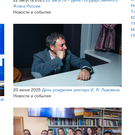
Н
Флага России
Т
Новости и события
К
Т
М
Г
20 июня 2025
День рождения ректора И. Я. Львовича
Новости и события
ой