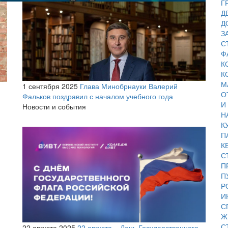
Г
Д
Д
З
С
Ф
К
К
М
1 сентября 2025
Глава Минобрнауки Валерий
О
Фальков поздравил с началом учебного года
И
Новости и события
Н
К
П
К
С
П
П
Р
И
С
Ж
С
22 августа 2025
22 августа – День Государственного