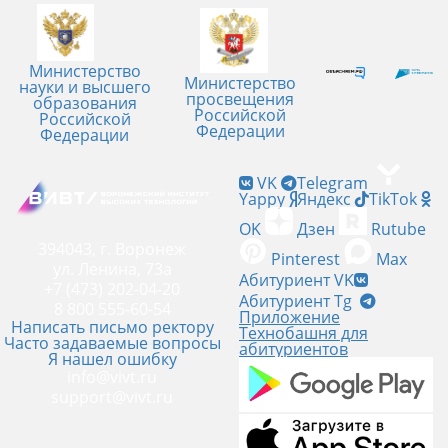
Министерство
Министерство
науки и высшего
просвещения
образования
Российской
Российской
Федерации
Федерации
VK
Telegram
Yappy
Яндекс
TikTok
OK
Дзен
Rutube
394043, г. Воронеж
Pinterest
Max
ул. Ленина, 73а
Абитуриент VK
+7 (473) 202-04-20
Абитуриент Tg
8 800 555-60-54
Приложение
Написать письмо ректору
Технобашня для
Часто задаваемые вопросы
абитуриентов
Я нашел ошибку
info@vivt.ru
support@vivt.ru