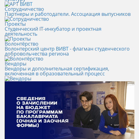
Сотрудничество
Партнеры и работодатели. Ассоциация выпусников
Проекты
Студенческий IT-инкубатор и проектная
деятельность
Волонтёрство
Волонтерский центр ВИВТ - флагман студенческого
добровольчества региона
Вендоры
Вендоры и дополнительная сертификация,
включенная в образовательный процесс
Новости