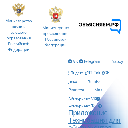
Министерство
науки и
Министерство
высшего
просвещения
образования
Российской
Российской
Федерации
Федерации
VK
Telegram
Yappy
Яндекс
TikTok
OK
Дзен
Rutube
Pinterest
Max
Абитуриент VK
Абитуриент Tg
Приложение
Технобашня для