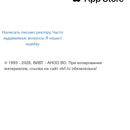
394043, г. Воронеж
ул. Ленина, 73а
+7 (473) 202-04-20
8 800 555-60-54
Написать письмо ректору
Часто
задаваемые вопросы
Я нашел
ошибку
info@vivt.ru
support@vivt.ru
© 1993 - 2026, ВИВТ - АНОО ВО. При копировании
материалов, ссылка на сайт vivt.ru обязательна!
Политика в
отношении обработки персональных данных в ВИВТ – АНОО
ВО