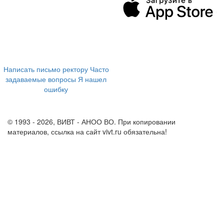
394043, г. Воронеж
ул. Ленина, 73а
+7 (473) 202-04-20
8 800 555-60-54
Написать письмо ректору
Часто
задаваемые вопросы
Я нашел
ошибку
info@vivt.ru
support@vivt.ru
© 1993 - 2026, ВИВТ - АНОО ВО. При копировании
материалов, ссылка на сайт vivt.ru обязательна!
Политика в
отношении обработки персональных данных в ВИВТ – АНОО
ВО