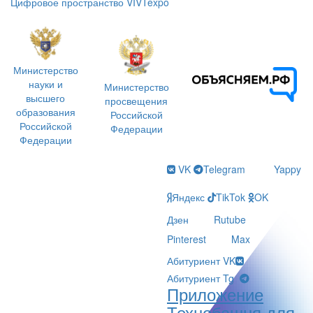
Цифровое пространство VIVTexpo
Министерство
науки и
Министерство
высшего
просвещения
образования
Российской
Российской
Федерации
Федерации
VK
Telegram
Yappy
Яндекс
TikTok
OK
Дзен
Rutube
Pinterest
Max
Абитуриент VK
Абитуриент Tg
Приложение
Технобашня для