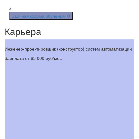
41
Заочная форма обучения
Карьера
Инженер-проектировщик (конструктор) систем автоматизации
И
Зарплата
от 65 000 руб/мес
З