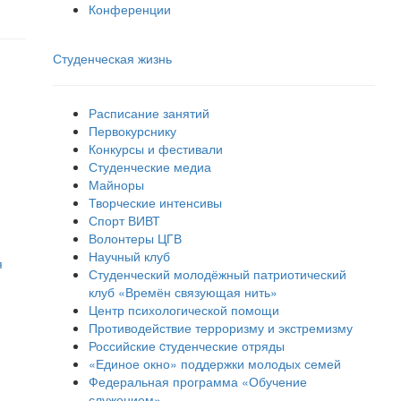
Конференции
Студенческая жизнь
Расписание занятий
Первокурснику
Конкурсы и фестивали
Студенческие медиа
Майноры
Творческие интенсивы
Спорт ВИВТ
Волонтеры ЦГВ
Научный клуб
я
Студенческий молодёжный патриотический
клуб «Времён связующая нить»
Центр психологической помощи
Противодействие терроризму и экстремизму
Российские cтуденческие отряды
«Единое окно» поддержки молодых семей
Федеральная программа «Обучение
служением»