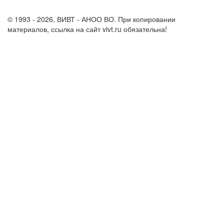
support@vivt.ru
© 1993 - 2026, ВИВТ - АНОО ВО. При копировании
материалов, ссылка на сайт vivt.ru обязательна!
Политика в
отношении обработки персональных данных в ВИВТ – АНОО
ВО