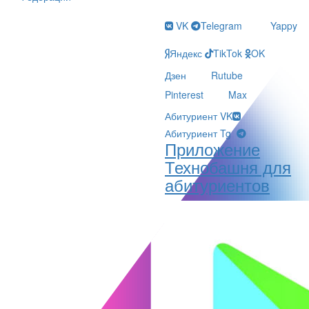
VK
Telegram
Yappy
Яндекс
TikTok
OK
Дзен
Rutube
Pinterest
Max
Абитуриент VK
Абитуриент Tg
Приложение
Технобашня для
абитуриентов