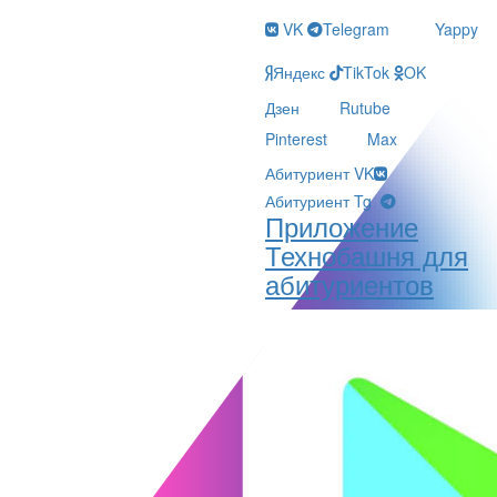
VK
Telegram
Yappy
Яндекс
TikTok
OK
Дзен
Rutube
Pinterest
Max
Абитуриент VK
Абитуриент Tg
Приложение
Технобашня для
абитуриентов