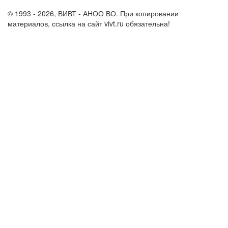
support@vivt.ru
© 1993 - 2026, ВИВТ - АНОО ВО. При копировании
материалов, ссылка на сайт vivt.ru обязательна!
Политика в
отношении обработки персональных данных в ВИВТ – АНОО
ВО