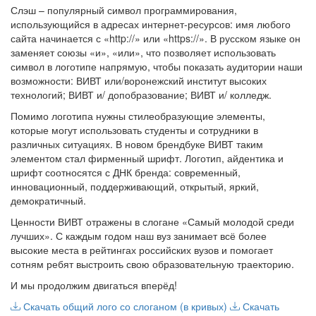
Слэш – популярный символ программирования,
использующийся в адресах интернет-ресурсов: имя любого
сайта начинается с «http://» или «https://». В русском языке он
заменяет союзы «и», «или», что позволяет использовать
символ в логотипе напрямую, чтобы показать аудитории наши
возможности: ВИВТ или/воронежский институт высоких
технологий; ВИВТ и/ допобразование; ВИВТ и/ колледж.
Помимо логотипа нужны стилеобразующие элементы,
которые могут использовать студенты и сотрудники в
различных ситуациях. В новом брендбуке ВИВТ таким
элементом стал фирменный шрифт. Логотип, айдентика и
шрифт соотносятся с ДНК бренда: современный,
инновационный, поддерживающий, открытый, яркий,
демократичный.
Ценности ВИВТ отражены в слогане «Самый молодой среди
лучших». С каждым годом наш вуз занимает всё более
высокие места в рейтингах российских вузов и помогает
сотням ребят выстроить свою образовательную траекторию.
И мы продолжим двигаться вперёд!
Скачать общий лого со слоганом (в кривых)
Скачать