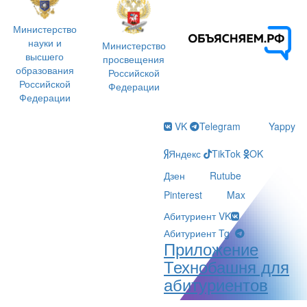
Министерство
науки и
Министерство
высшего
просвещения
образования
Российской
Российской
Федерации
Федерации
VK
Telegram
Yappy
Яндекс
TikTok
OK
Дзен
Rutube
Pinterest
Max
Абитуриент VK
Абитуриент Tg
Приложение
Технобашня для
абитуриентов