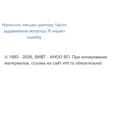
ул. Ленина, 73а
+7 (473) 202-04-20
8 800 555-60-54
Написать письмо ректору
Часто
задаваемые вопросы
Я нашел
ошибку
info@vivt.ru
support@vivt.ru
© 1993 - 2026, ВИВТ - АНОО ВО. При копировании
материалов, ссылка на сайт vivt.ru обязательна!
Политика в
отношении обработки персональных данных в ВИВТ – АНОО
ВО