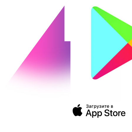
394043, г. Воронеж
ул. Ленина, 73а