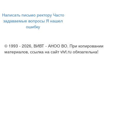
+7 (473) 202-04-20
8 800 555-60-54
Написать письмо ректору
Часто
задаваемые вопросы
Я нашел
ошибку
info@vivt.ru
support@vivt.ru
© 1993 - 2026, ВИВТ - АНОО ВО. При копировании
материалов, ссылка на сайт vivt.ru обязательна!
Политика в
отношении обработки персональных данных в ВИВТ – АНОО
ВО