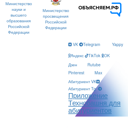
Министерство
науки и
Министерство
высшего
просвещения
образования
Российской
Российской
Федерации
Федерации
VK
Telegram
Yappy
Яндекс
TikTok
OK
Дзен
Rutube
Pinterest
Max
Абитуриент VK
Абитуриент Tg
Приложение
Технобашня для
абитуриентов