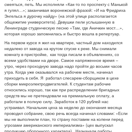
смеяться, петь. Мы исполняли «Как-то по проспекту с Манькой
я гулял…»; заканчивая воронежской фразой: «И на Фридриха
Энгельса я дурочку найду» (на этой улице располагается
общежитие университета). Девушки пели услышанную в
Ленинграде студенческую песню «Там, где Аничкин мост…»,
которая хорошо запомнилась и быстро вошла в репертуар.
На первом курсе я жил на квартире, частный дом находился
недалеко от завода на крутом спуске к реке. Мы снимали
комнату в пристройке, как тогда писали в объявлениях, со
всеми удобствами на дворе. Самое напряженное время –
утро, через проходную завода надо пройти до восьми часов
утра. Когда уже оказывался на рабочем месте, начинал
приходить в себя. Я работал слесарем-сборщиком в цехе
сборки микроэлектродвигателей. К студентам рабочие
относились хорошо, так как при распределении бригадных
средств мы не претендовали на премиальную оплату, а
работали в полную силу. Заработок в 120 рублей нас
устраивал. Начальник цеха за неделю до окончания месяца
проводил собрание, свою речь всегда начинал словами: «Если
мы не выполнили план, то страну поставим на колени перед
угрозами американского империализма» (цех выпускал
продукцию оборонного характера). Назначали работы