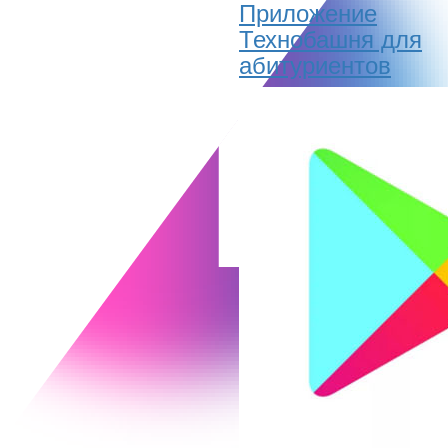
Приложение
Технобашня для
абитуриентов