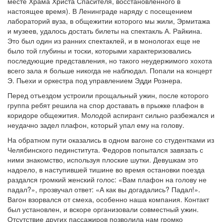
месте Храма Христа Спасителя, восстановленного в
настоящее время). В Ленинграде наряду с посещением
лабораторий вуза, в общежитии которого мы жили, Эрмитажа
и музеев, удалось достать билеты на спектакль А. Райкина.
Это был один из ранних спектаклей, и в монологах еще не
было той глубины и тоски, которыми характеризовались
последующие представления, но такого неудержимого хохота
всего зала я больше никогда не наблюдал. Попали на концерт
Э. Пьехи и оркестра под управлением Эдди Рознера.
Перед отъездом устроили прощальный ужин, после которого
группа ребят решила на спор доставать в прыжке плафон в
коридоре общежития. Молодой аспирант сильно разбежался и
неудачно задел плафон, который упал ему на голову.
На обратном пути оказались в одном вагоне со студентками из
Челябинского пединститута. Федоров попытался завязать с
ними знакомство, используя плоские шутки. Девушкам это
надоело, в наступившей тишине во время остановки поезда
раздался громкий женский голос: «Вам плафон на голову не
падал?», прозвучал ответ: «А как вы догадались? Падал!».
Вагон взорвался от смеха, особенно наша компания. Контакт
был установлен, и вскоре организовали совместный ужин.
Отсутствие других пассажиров позволила нам громко