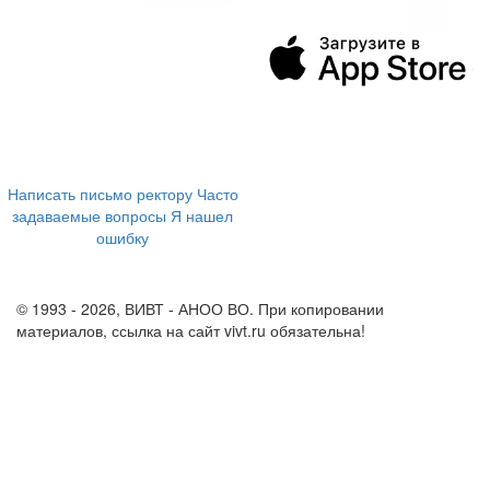
394043, г. Воронеж
ул. Ленина, 73а
+7 (473) 202-04-20
8 800 555-60-54
Написать письмо ректору
Часто
задаваемые вопросы
Я нашел
ошибку
info@vivt.ru
support@vivt.ru
© 1993 - 2026, ВИВТ - АНОО ВО. При копировании
материалов, ссылка на сайт vivt.ru обязательна!
Политика в
отношении обработки персональных данных в ВИВТ – АНОО
ВО