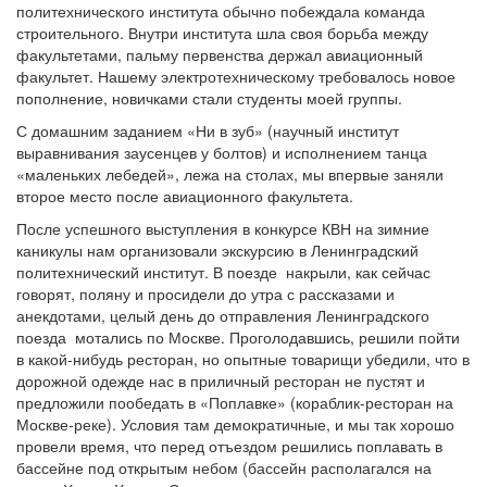
политехнического института обычно побеждала команда
строительного. Внутри института шла своя борьба между
факультетами, пальму первенства держал авиационный
факультет. Нашему электротехническому требовалось новое
пополнение, новичками стали студенты моей группы.
С домашним заданием «Ни в зуб» (научный институт
выравнивания заусенцев у болтов) и исполнением танца
«маленьких лебедей», лежа на столах, мы впервые заняли
второе место после авиационного факультета.
После успешного выступления в конкурсе КВН на зимние
каникулы нам организовали экскурсию в Ленинградский
политехнический институт. В поезде накрыли, как сейчас
говорят, поляну и просидели до утра с рассказами и
анекдотами, целый день до отправления Ленинградского
поезда мотались по Москве. Проголодавшись, решили пойти
в какой-нибудь ресторан, но опытные товарищи убедили, что в
дорожной одежде нас в приличный ресторан не пустят и
предложили пообедать в «Поплавке» (кораблик-ресторан на
Москве-реке). Условия там демократичные, и мы так хорошо
провели время, что перед отъездом решились поплавать в
бассейне под открытым небом (бассейн располагался на