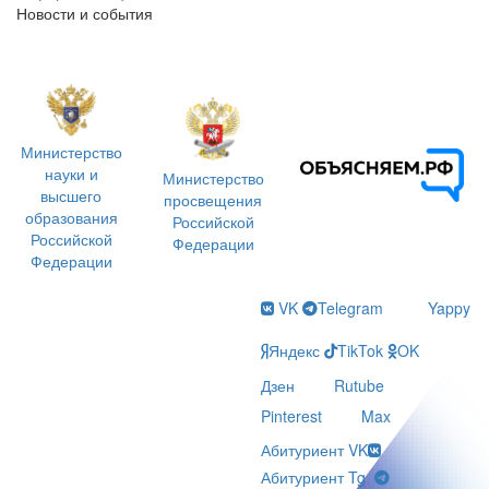
Новости и события
Министерство
науки и
Министерство
высшего
просвещения
образования
Российской
Российской
Федерации
Федерации
VK
Telegram
Yappy
Яндекс
TikTok
OK
Дзен
Rutube
Pinterest
Max
Абитуриент VK
Абитуриент Tg