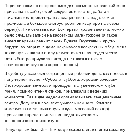
Периодически по воскресеньям для совместных занятий меня
приглашал к себе домой сокурсник (его отец работал
начальником производства авиационного завода, семья
проживала в большой благоустроенной квартире на левом
берегу). Я не отказывался. Во-первых, кроме занятий, можно
было слушать записи на кассетном магнитофоне (я такое
видел впервые) ранних песен Булата Окуджавы и других
бардов, во-вторых, в доме накрывался воскресный обед, меня
также приглашали к столу (самостоятельная студенческая
жизнь быстро приучила никогда не отказываться от
возможности вкусно и хорошо поесть).
В субботу у всех был сокращенный рабочий день, как пелось в
популярной песне: «Суббота, суббота, хороший вечерок».
Этот хороший вечерок я проводил в студенческом клубе.
Меня, помимо чтения стихов, привлекали к ведению
концертов. Раз в две недели организовывали танцевальные
вечера. Девушек в политехе училось немного. Комитет
комсомола (меня выдвинули в культмассовый сектор)
приглашал представительниц педагогического и
технологического институтов.
Популярным был КВН. В межвузовском финале игры команду