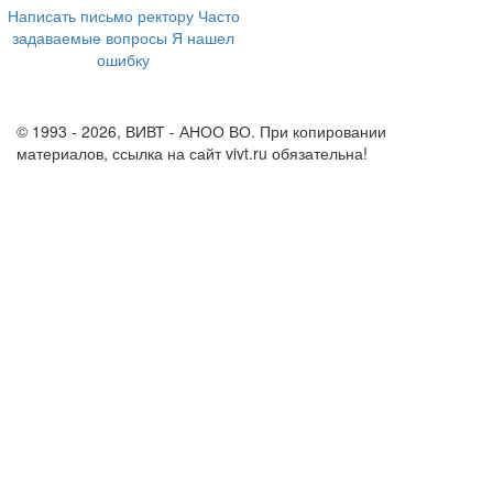
Написать письмо ректору
Часто
задаваемые вопросы
Я нашел
ошибку
info@vivt.ru
support@vivt.ru
© 1993 - 2026, ВИВТ - АНОО ВО. При копировании
материалов, ссылка на сайт vivt.ru обязательна!
Политика в
отношении обработки персональных данных в ВИВТ – АНОО
ВО