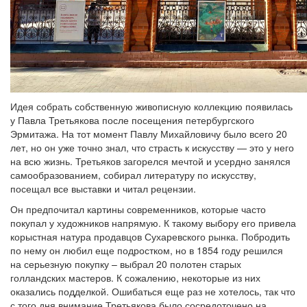
Идея собрать собственную живописную коллекцию появилась
у Павла Третьякова после посещения петербургского
Эрмитажа. На тот момент Павлу Михайловичу было всего 20
лет, но он уже точно знал, что страсть к искусству — это у него
на всю жизнь. Третьяков загорелся мечтой и усердно занялся
самообразованием, собирал литературу по искусству,
посещал все выставки и читал рецензии.
Он предпочитал картины современников, которые часто
покупал у художников напрямую. К такому выбору его привела
корыстная натура продавцов Сухаревского рынка. Побродить
по нему он любил еще подростком, но в 1854 году решился
на серьезную покупку – выбрал 20 полотен старых
голландских мастеров. К сожалению, некоторые из них
оказались подделкой. Ошибаться еще раз не хотелось, так что
с того дня внимание Третьякова было сосредоточено на