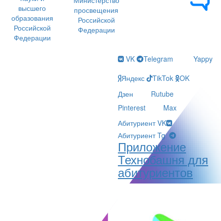
Министерство
высшего
просвещения
образования
Российской
Российской
Федерации
Федерации
VK
Telegram
Yappy
Яндекс
TikTok
OK
Дзен
Rutube
Pinterest
Max
Абитуриент VK
Абитуриент Tg
Приложение
Технобашня для
абитуриентов