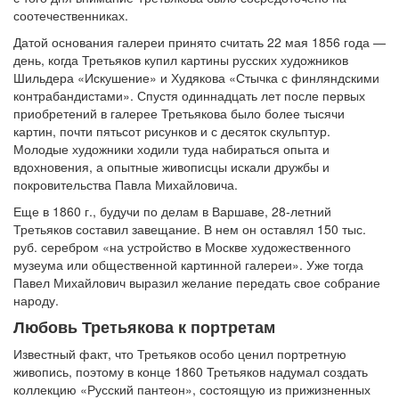
соотечественниках.
Датой основания галереи принято считать 22 мая 1856 года —
день, когда Третьяков купил картины русских художников
Шильдера «Искушение» и Худякова «Стычка с финляндскими
контрабандистами». Спустя одиннадцать лет после первых
приобретений в галерее Третьякова было более тысячи
картин, почти пятьсот рисунков и с десяток скульптур.
Молодые художники ходили туда набираться опыта и
вдохновения, а опытные живописцы искали дружбы и
покровительства Павла Михайловича.
Еще в 1860 г., будучи по делам в Варшаве, 28-летний
Третьяков составил завещание. В нем он оставлял 150 тыс.
руб. серебром «на устройство в Москве художественного
музеума или общественной картинной галереи». Уже тогда
Павел Михайлович выразил желание передать свое собрание
народу.
Любовь Третьякова к портретам
Известный факт, что Третьяков особо ценил портретную
живопись, поэтому в конце 1860 Третьяков надумал создать
коллекцию «Русский пантеон», состоящую из прижизненных