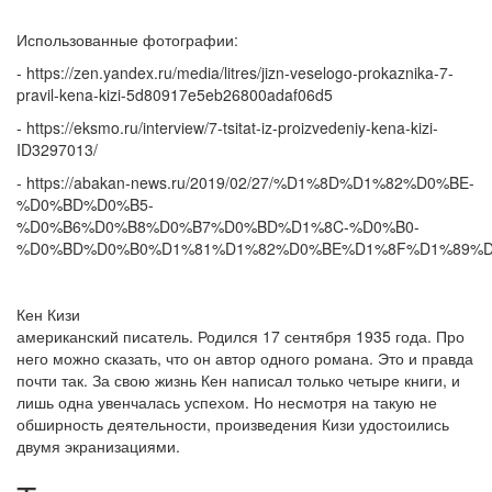
Использованные фотографии:
- https://zen.yandex.ru/media/litres/jizn-veselogo-prokaznika-7-
pravil-kena-kizi-5d80917e5eb26800adaf06d5
- https://eksmo.ru/interview/7-tsitat-iz-proizvedeniy-kena-kizi-
ID3297013/
- https://abakan-news.ru/2019/02/27/%D1%8D%D1%82%D0%BE-
%D0%BD%D0%B5-
%D0%B6%D0%B8%D0%B7%D0%BD%D1%8C-%D0%B0-
%D0%BD%D0%B0%D1%81%D1%82%D0%BE%D1%8F%D1%89%D
Кен Кизи
американский писатель. Родился 17 сентября 1935 года. Про
него можно сказать, что он автор одного романа. Это и правда
почти так. За свою жизнь Кен написал только четыре книги, и
лишь одна увенчалась успехом. Но несмотря на такую не
обширность деятельности, произведения Кизи удостоились
двумя экранизациями.