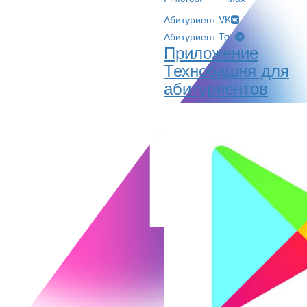
Абитуриент VK
Абитуриент Tg
Приложение
Технобашня для
абитуриентов