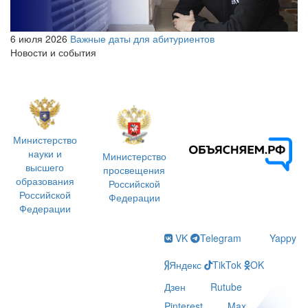
6 июля 2026
Важные даты для абитуриентов
Новости и события
Министерство
науки и
Министерство
высшего
просвещения
образования
Российской
Российской
Федерации
Федерации
VK
Telegram
Yappy
Яндекс
TikTok
OK
Дзен
Rutube
Pinterest
Max