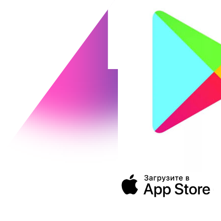
394043, г. Воронеж
ул. Ленина, 73а