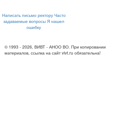
+7 (473) 202-04-20
8 800 555-60-54
Написать письмо ректору
Часто
задаваемые вопросы
Я нашел
ошибку
info@vivt.ru
support@vivt.ru
© 1993 - 2026, ВИВТ - АНОО ВО. При копировании
материалов, ссылка на сайт vivt.ru обязательна!
Политика в
отношении обработки персональных данных в ВИВТ – АНОО
ВО