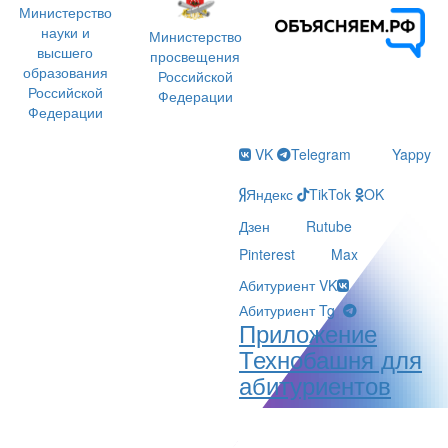
Министерство
науки и
Министерство
высшего
просвещения
образования
Российской
Российской
Федерации
Федерации
VK
Telegram
Yappy
Яндекс
TikTok
OK
Дзен
Rutube
Pinterest
Max
Абитуриент VK
Абитуриент Tg
Приложение
Технобашня для
абитуриентов