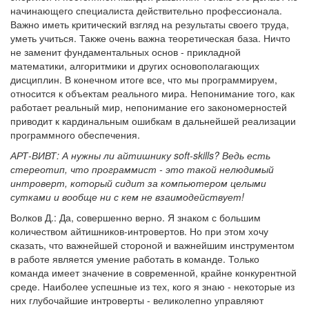
начинающего специалиста действительно профессионала.
Важно иметь критический взгляд на результаты своего труда,
уметь учиться. Также очень важна теоретическая база. Ничто
не заменит фундаментальных основ - прикладной
математики, алгоритмики и других основополагающих
дисциплин. В конечном итоге все, что мы программируем,
относится к объектам реального мира. Непонимание того, как
работает реальный мир, непонимание его закономерностей
приводит к кардинальным ошибкам в дальнейшей реализации
программного обеспечения.
АРТ-ВИВТ: А нужны ли айтишнику soft-skills? Ведь есть
стереотип, что программист - это такой нелюдимый
интроверт, который сидит за компьютером целыми
сутками и вообще ни с кем не взаимодействует!
Волков Д.: Да, совершенно верно. Я знаком с большим
количеством айтишников-интровертов. Но при этом хочу
сказать, что важнейшей стороной и важнейшим инструментом
в работе является умение работать в команде. Только
команда имеет значение в современной, крайне конкурентной
среде. Наиболее успешные из тех, кого я знаю - некоторые из
них глубочайшие интроверты - великолепно управляют