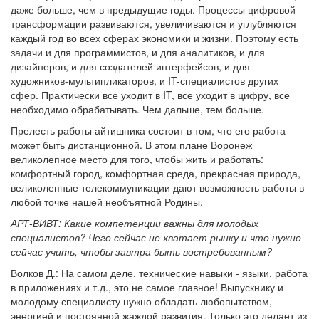
даже больше, чем в предыдущие годы. Процессы цифровой
трансформации развиваются, увеличиваются и углубляются
каждый год во всех сферах экономики и жизни. Поэтому есть
задачи и для программистов, и для аналитиков, и для
дизайнеров, и для создателей интерфейсов, и для
художников-мультипликаторов, и IT-специалистов других
сфер. Практически все уходит в IT, все уходит в цифру, все
необходимо обрабатывать. Чем дальше, тем больше.
Прелесть работы айтишника состоит в том, что его работа
может быть дистанционной. В этом плане Воронеж
великолепное место для того, чтобы жить и работать:
комфортный город, комфортная среда, прекрасная природа,
великолепные телекоммуникации дают возможность работы в
любой точке нашей необъятной Родины.
АРТ-ВИВТ: Какие компетенции важны для молодых
специалистов? Чего сейчас не хватает рынку и что нужно
сейчас учить, чтобы завтра быть востребованным?
Волков Д.: На самом деле, технические навыки - языки, работа
в приложениях и т.д., это не самое главное! Выпускнику и
молодому специалисту нужно обладать любопытством,
энергией и постоянной жаждой развития. Только это делает из