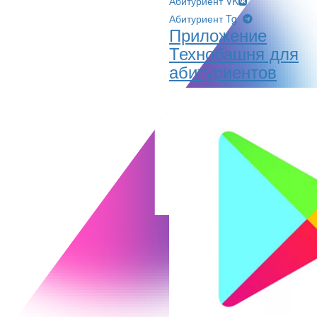
Абитуриент VK
Абитуриент Tg
Приложение
Технобашня для
абитуриентов