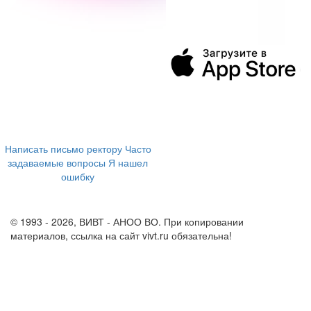
394043, г. Воронеж
ул. Ленина, 73а
+7 (473) 202-04-20
8 800 555-60-54
Написать письмо ректору
Часто
задаваемые вопросы
Я нашел
ошибку
info@vivt.ru
support@vivt.ru
© 1993 - 2026, ВИВТ - АНОО ВО. При копировании
материалов, ссылка на сайт vivt.ru обязательна!
Политика в
отношении обработки персональных данных в ВИВТ – АНОО
ВО