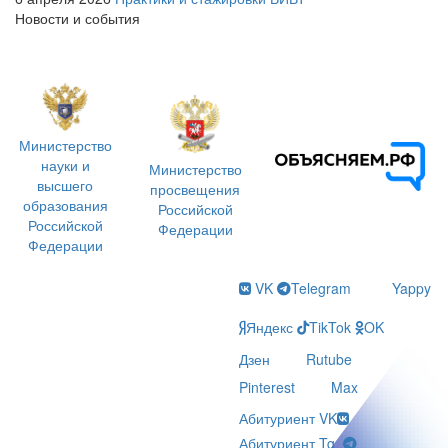
Новости и события
Министерство
науки и
Министерство
высшего
просвещения
образования
Российской
Российской
Федерации
Федерации
VK
Telegram
Yappy
Яндекс
TikTok
OK
Дзен
Rutube
Pinterest
Max
Абитуриент VK
Абитуриент Tg