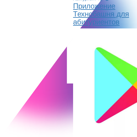
Приложение
Технобашня для
абитуриентов