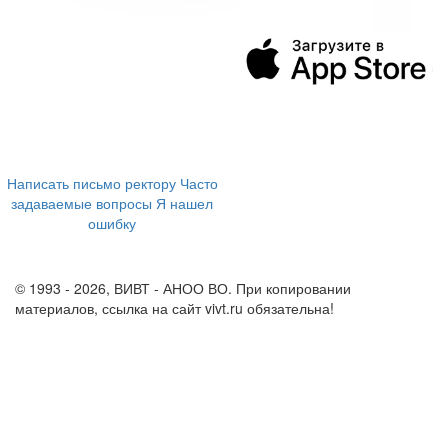
394043, г. Воронеж
ул. Ленина, 73а
+7 (473) 202-04-20
8 800 555-60-54
Написать письмо ректору
Часто
задаваемые вопросы
Я нашел
ошибку
info@vivt.ru
support@vivt.ru
© 1993 - 2026, ВИВТ - АНОО ВО. При копировании
материалов, ссылка на сайт vivt.ru обязательна!
Политика в
отношении обработки персональных данных в ВИВТ – АНОО
ВО