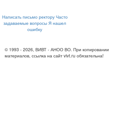
+7 (473) 202-04-20
8 800 555-60-54
Написать письмо ректору
Часто
задаваемые вопросы
Я нашел
ошибку
info@vivt.ru
support@vivt.ru
© 1993 - 2026, ВИВТ - АНОО ВО. При копировании
материалов, ссылка на сайт vivt.ru обязательна!
Политика в
отношении обработки персональных данных в ВИВТ – АНОО
ВО