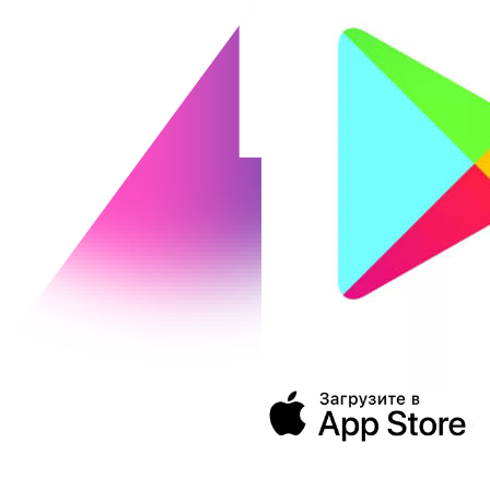
394043, г. Воронеж
ул. Ленина, 73а