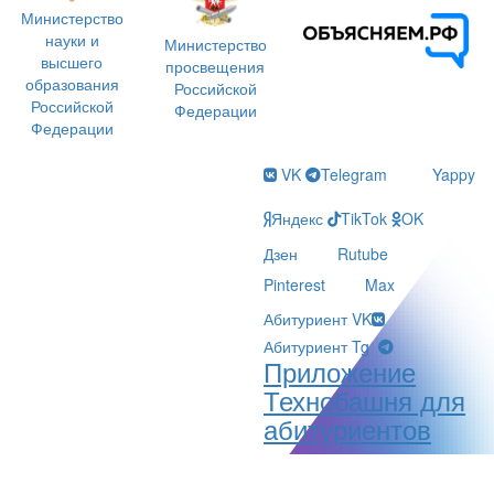
Министерство
науки и
Министерство
высшего
просвещения
образования
Российской
Российской
Федерации
Федерации
VK
Telegram
Yappy
Яндекс
TikTok
OK
Дзен
Rutube
Pinterest
Max
Абитуриент VK
Абитуриент Tg
Приложение
Технобашня для
абитуриентов