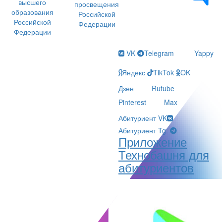
высшего
просвещения
образования
Российской
Российской
Федерации
Федерации
VK
Telegram
Yappy
Яндекс
TikTok
OK
Дзен
Rutube
Pinterest
Max
Абитуриент VK
Абитуриент Tg
Приложение
Технобашня для
абитуриентов