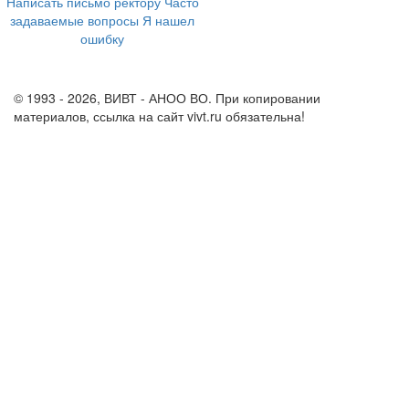
Написать письмо ректору
Часто
задаваемые вопросы
Я нашел
ошибку
info@vivt.ru
support@vivt.ru
© 1993 - 2026, ВИВТ - АНОО ВО. При копировании
материалов, ссылка на сайт vivt.ru обязательна!
Политика в
отношении обработки персональных данных в ВИВТ – АНОО
ВО