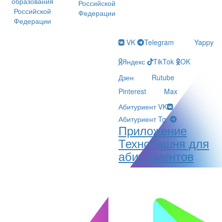
образования
Российской
Российской
Федерации
Федерации
VK
Telegram
Yappy
Яндекс
TikTok
OK
Дзен
Rutube
Pinterest
Max
Абитуриент VK
Абитуриент Tg
Приложение
Технобашня для
абитуриентов