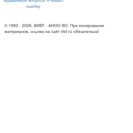
задаваемые вопросы
Я нашел
ошибку
info@vivt.ru
support@vivt.ru
© 1993 - 2026, ВИВТ - АНОО ВО. При копировании
материалов, ссылка на сайт vivt.ru обязательна!
Политика в
отношении обработки персональных данных в ВИВТ – АНОО
ВО