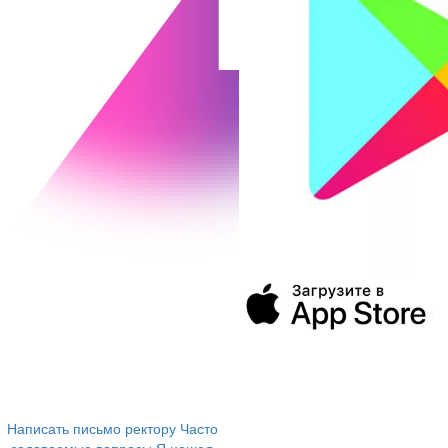
394043, г. Воронеж
ул. Ленина, 73а
+7 (473) 202-04-20
8 800 555-60-54
Написать письмо ректору
Часто