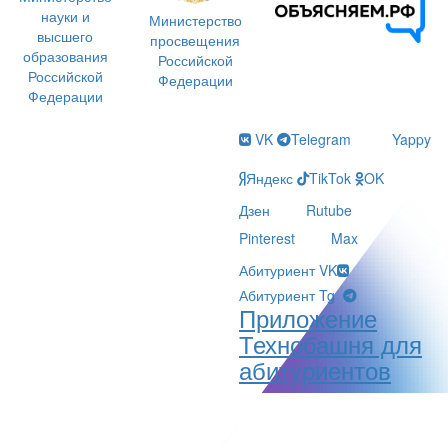
науки и
Министерство
высшего
просвещения
образования
Российской
Российской
Федерации
Федерации
VK
Telegram
Yappy
Яндекс
TikTok
OK
Дзен
Rutube
Pinterest
Max
Абитуриент VK
Абитуриент Tg
Приложение
Технобашня для
абитуриентов