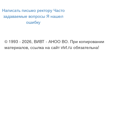
8 800 555-60-54
Написать письмо ректору
Часто
задаваемые вопросы
Я нашел
ошибку
info@vivt.ru
support@vivt.ru
© 1993 - 2026, ВИВТ - АНОО ВО. При копировании
материалов, ссылка на сайт vivt.ru обязательна!
Политика в
отношении обработки персональных данных в ВИВТ – АНОО
ВО