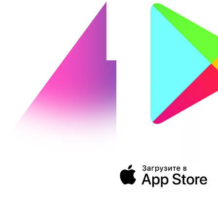
394043, г. Воронеж
ул. Ленина, 73а
+7 (473) 202-04-20