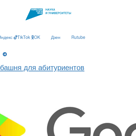
Яндекс
TikTok
OK
Дзен
Rutube
g
башня для абитуриентов