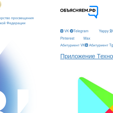
ерство просвещения
ской Федерации
VK
Telegram
Yappy
Pinterest
Max
Абитуриент VK
Абитуриент T
Приложение Техно