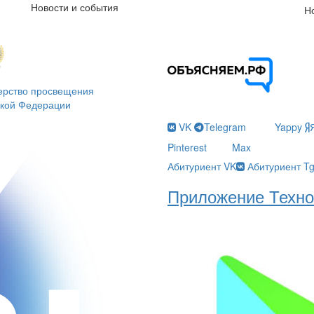
Новости и события
Н
ерство просвещения
ской Федерации
VK
Telegram
Yappy
Pinterest
Max
Абитуриент VK
Абитуриент T
Приложение Техно