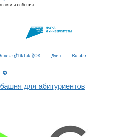
овости и события
Яндекс
TikTok
OK
Дзен
Rutube
g
башня для абитуриентов