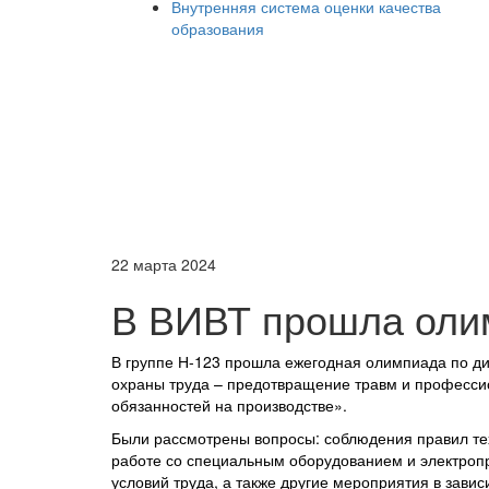
Внутренняя система оценки качества
образования
22 марта 2024
В ВИВТ прошла олим
В групп
е
Н-12
3
прошла
ежегодная олимпиада по ди
охраны труда
–
предотвращение травм и професси
обязанностей на производстве
».
Были рассмотрены вопросы:
соблюдени
я
правил те
работе с
о
специальным оборудованием и электропр
условий труда, а также другие мероприятия в зави