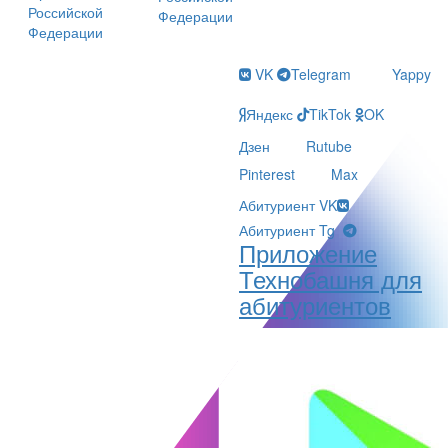
Российской
Федерации
Федерации
VK
Telegram
Yappy
Яндекс
TikTok
OK
Дзен
Rutube
Pinterest
Max
Абитуриент VK
Абитуриент Tg
Приложение
Технобашня для
абитуриентов