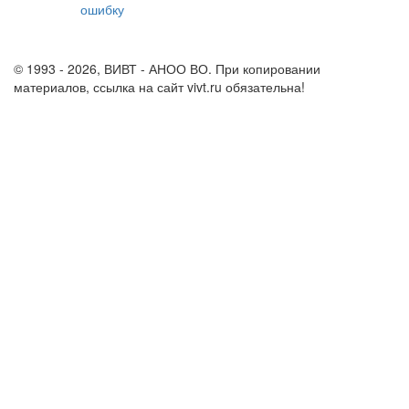
ошибку
info@vivt.ru
support@vivt.ru
© 1993 - 2026, ВИВТ - АНОО ВО. При копировании
материалов, ссылка на сайт vivt.ru обязательна!
Политика в
отношении обработки персональных данных в ВИВТ – АНОО
ВО