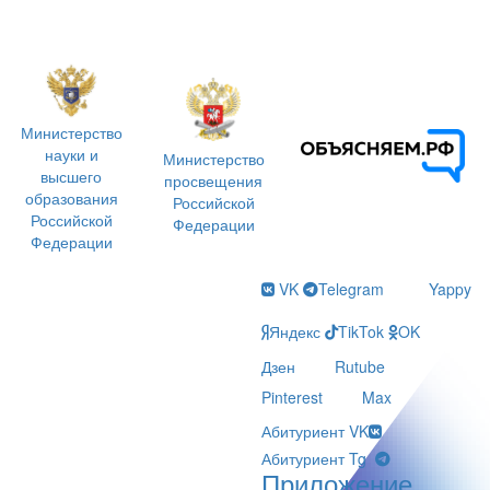
Министерство
науки и
Министерство
высшего
просвещения
образования
Российской
Российской
Федерации
Федерации
VK
Telegram
Yappy
Яндекс
TikTok
OK
Дзен
Rutube
Pinterest
Max
Абитуриент VK
Абитуриент Tg
Приложение