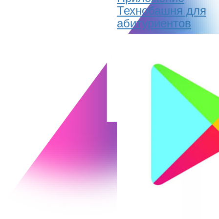
Технобашня для
абитуриентов