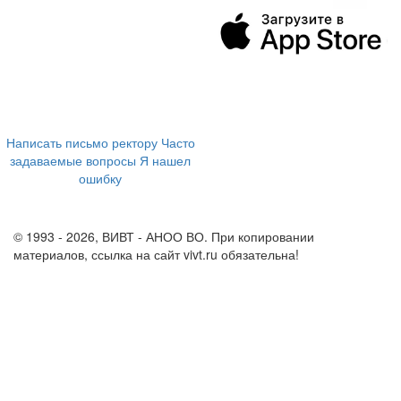
394043, г. Воронеж
ул. Ленина, 73а
+7 (473) 202-04-20
8 800 555-60-54
Написать письмо ректору
Часто
задаваемые вопросы
Я нашел
ошибку
info@vivt.ru
support@vivt.ru
© 1993 - 2026, ВИВТ - АНОО ВО. При копировании
материалов, ссылка на сайт vivt.ru обязательна!
Политика в
отношении обработки персональных данных в ВИВТ – АНОО
ВО