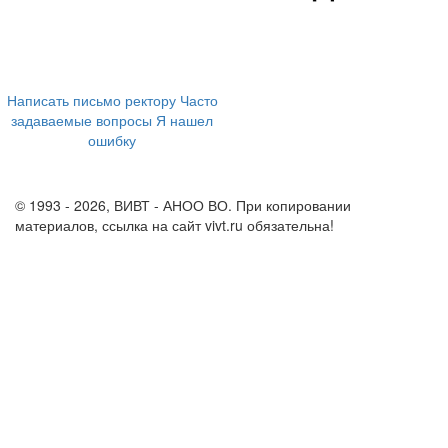
394043, г. Воронеж
ул. Ленина, 73а
+7 (473) 202-04-20
8 800 555-60-54
Написать письмо ректору
Часто
задаваемые вопросы
Я нашел
ошибку
info@vivt.ru
support@vivt.ru
© 1993 - 2026, ВИВТ - АНОО ВО. При копировании
материалов, ссылка на сайт vivt.ru обязательна!
Политика в
отношении обработки персональных данных в ВИВТ – АНОО
ВО