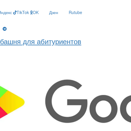
Яндекс
TikTok
OK
Дзен
Rutube
g
башня для абитуриентов