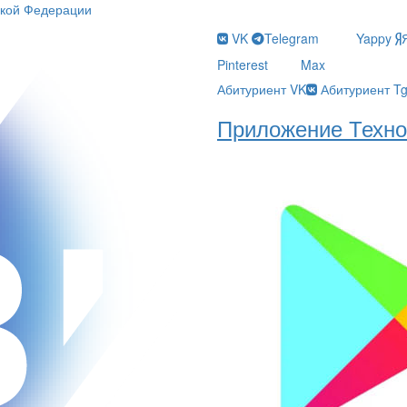
ской Федерации
VK
Telegram
Yappy
Pinterest
Max
Абитуриент VK
Абитуриент T
Приложение Техно