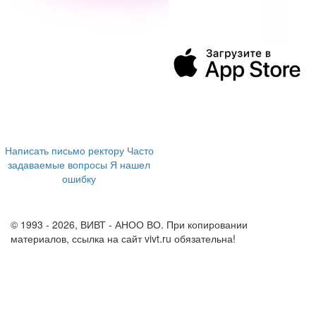
394043, г. Воронеж
ул. Ленина, 73а
+7 (473) 202-04-20
8 800 555-60-54
Написать письмо ректору
Часто
задаваемые вопросы
Я нашел
ошибку
info@vivt.ru
support@vivt.ru
© 1993 - 2026, ВИВТ - АНОО ВО. При копировании
материалов, ссылка на сайт vivt.ru обязательна!
Политика в
отношении обработки персональных данных в ВИВТ – АНОО
ВО