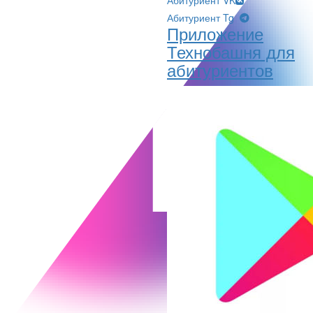
Абитуриент VK
Абитуриент Tg
Приложение
Технобашня для
абитуриентов