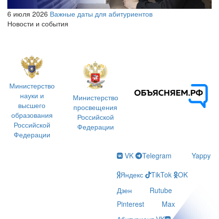
6 июля 2026
Важные даты для абитуриентов
Новости и события
Министерство
науки и
Министерство
высшего
просвещения
образования
Российской
Российской
Федерации
Федерации
VK
Telegram
Yappy
Яндекс
TikTok
OK
Дзен
Rutube
Pinterest
Max