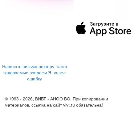
394043, г. Воронеж
ул. Ленина, 73а
+7 (473) 202-04-20
8 800 555-60-54
Написать письмо ректору
Часто
задаваемые вопросы
Я нашел
ошибку
info@vivt.ru
support@vivt.ru
© 1993 - 2026, ВИВТ - АНОО ВО. При копировании
материалов, ссылка на сайт vivt.ru обязательна!
Политика в
отношении обработки персональных данных в ВИВТ – АНОО
ВО