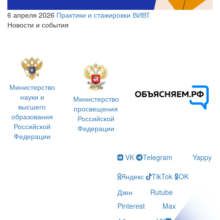
6 апреля 2026
Практики и стажировки ВИВТ
Новости и события
Министерство
науки и
Министерство
высшего
просвещения
образования
Российской
Российской
Федерации
Федерации
VK
Telegram
Yappy
Яндекс
TikTok
OK
Дзен
Rutube
Pinterest
Max