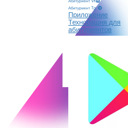
Абитуриент VK
Абитуриент Tg
Приложение
Технобашня для
абитуриентов