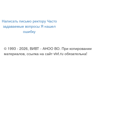
ул. Ленина, 73а
+7 (473) 202-04-20
8 800 555-60-54
Написать письмо ректору
Часто
задаваемые вопросы
Я нашел
ошибку
info@vivt.ru
support@vivt.ru
© 1993 - 2026, ВИВТ - АНОО ВО. При копировании
материалов, ссылка на сайт vivt.ru обязательна!
Политика в
отношении обработки персональных данных в ВИВТ – АНОО
ВО