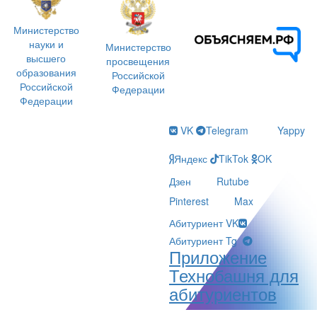
Министерство
науки и
Министерство
высшего
просвещения
образования
Российской
Российской
Федерации
Федерации
VK
Telegram
Yappy
Яндекс
TikTok
OK
Дзен
Rutube
Pinterest
Max
Абитуриент VK
Абитуриент Tg
Приложение
Технобашня для
абитуриентов