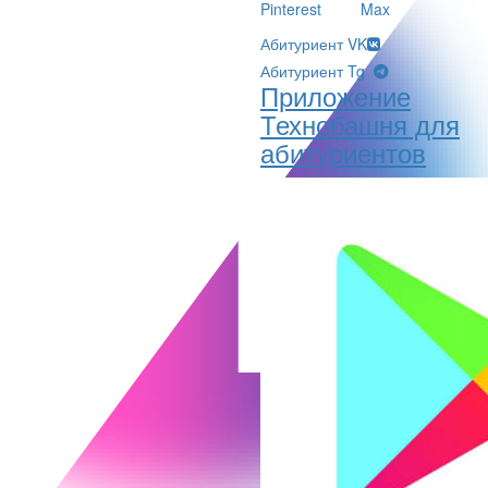
Pinterest
Max
Абитуриент VK
Абитуриент Tg
Приложение
Технобашня для
абитуриентов