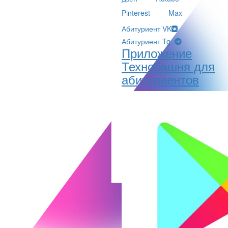
Pinterest
Max
Абитуриент VK
Абитуриент Tg
Приложение
Технобашня для
абитуриентов