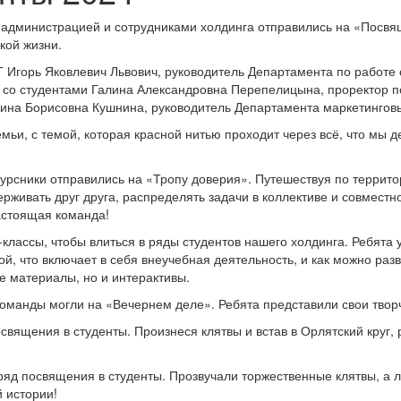
, администрацией и сотрудниками холдинга отправились на «Посв
кой жизни.
 Игорь Яковлевич Львович, руководитель Департамента по работе 
е со студентами Галина Александровна Перепелицына, проректор
ина Борисовна Кушнина, руководитель Департамента маркетингов
ьи, с темой, которая красной нитью проходит через всё, что мы д
рсники отправились на «Тропу доверия». Путешествуя по террито
ерживать друг друга, распределять задачи в коллективе и совмест
астоящая команда!
лассы, чтобы влиться в ряды студентов нашего холдинга. Ребята у
ой, что включает в себя внеучебная деятельность, и как можно ра
е материалы, но и интерактивы.
 команды могли на «Вечернем деле». Ребята представили свои тво
священия в студенты. Произнеся клятвы и встав в Орлятский круг
яд посвящения в студенты. Прозвучали торжественные клятвы, а л
й истории!