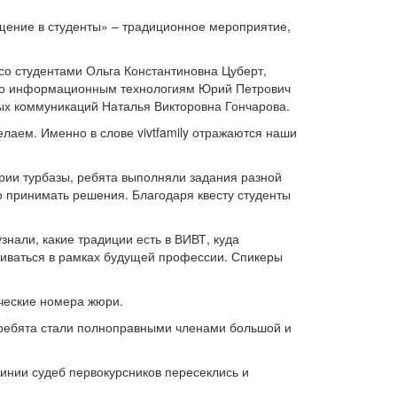
ящение в студенты» – традиционное мероприятие,
со студентами Ольга Константиновна Цуберт,
 по информационным технологиям Юрий Петрович
ых коммуникаций Наталья Викторовна Гончарова.
елаем. Именно в слове vivtfamily отражаются наши
рии турбазы, ребята выполняли задания разной
но принимать решения. Благодаря квесту студенты
знали, какие традиции есть в ВИВТ, куда
звиваться в рамках будущей профессии. Спикеры
рческие номера жюри.
, ребята стали полноправными членами большой и
инии судеб первокурсников пересеклись и