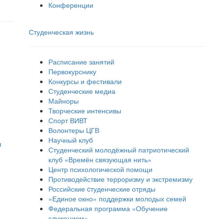
Конференции
Студенческая жизнь
Расписание занятий
Первокурснику
Конкурсы и фестивали
Студенческие медиа
Майноры
Творческие интенсивы
Спорт ВИВТ
Волонтеры ЦГВ
Научный клуб
я
Студенческий молодёжный патриотический
клуб «Времён связующая нить»
Центр психологической помощи
Противодействие терроризму и экстремизму
Российские cтуденческие отряды
«Единое окно» поддержки молодых семей
Федеральная программа «Обучение
служением»