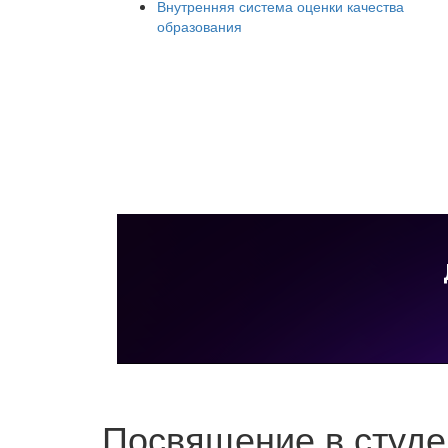
Внутренняя система оценки качества
образования
Посвящение в студе