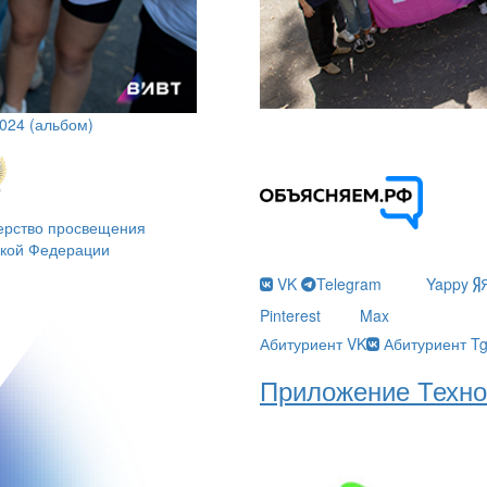
024 (альбом)
ерство просвещения
ской Федерации
VK
Telegram
Yappy
Pinterest
Max
Абитуриент VK
Абитуриент T
Приложение Техно