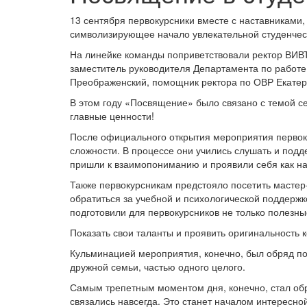
13 сентября первокурсники вместе с наставниками
символизирующее начало увлекательной студенчес
На линейке команды поприветствовали ректор ВИВТ
заместитель руководителя Департамента по работ
Преображенский, помощник ректора по ОВР Екатер
В этом году «Посвящение» было связано с темой сем
главные ценности!
После официального открытия мероприятия первоку
сложности. В процессе они учились слушать и подд
пришли к взаимопониманию и проявили себя как н
Также первокурсникам предстояло посетить мастер-к
обратиться за учебной и психологической поддержк
подготовили для первокурсников не только полезны
Показать свои таланты и проявить оригинальность
Кульминацией мероприятия, конечно, был обряд по
дружной семьи, частью одного целого.
Самым трепетным моментом дня, конечно, стал обр
связались навсегда. Это станет началом интересно