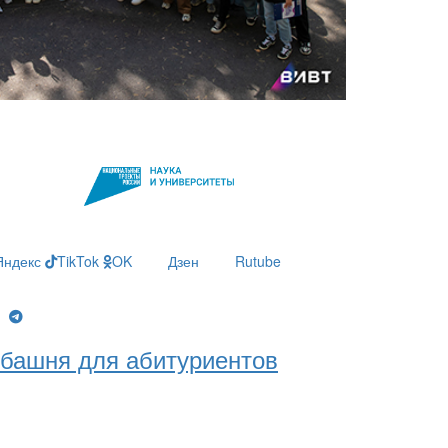
Яндекс
TikTok
OK
Дзен
Rutube
g
башня для абитуриентов