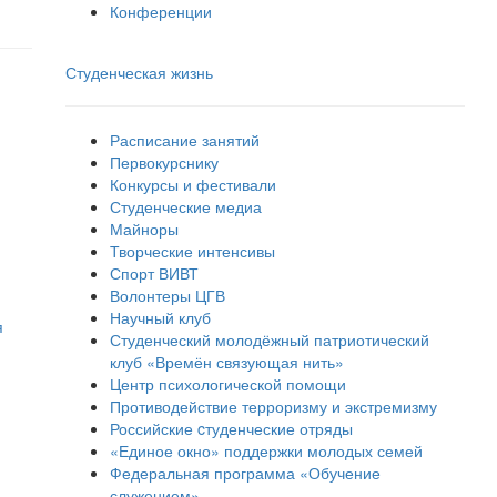
Конференции
Студенческая жизнь
Расписание занятий
Первокурснику
Конкурсы и фестивали
Студенческие медиа
Майноры
Творческие интенсивы
Спорт ВИВТ
Волонтеры ЦГВ
Научный клуб
я
Студенческий молодёжный патриотический
клуб «Времён связующая нить»
Центр психологической помощи
Противодействие терроризму и экстремизму
Российские cтуденческие отряды
«Единое окно» поддержки молодых семей
Федеральная программа «Обучение
служением»