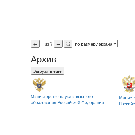
←
1
из
?
→
⛶
Архив
Загрузить ещё
Министерство науки и высшего
Минист
образования
Российской Федерации
Россий