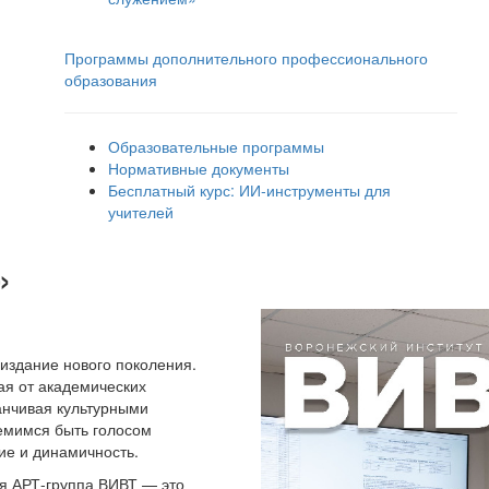
Программы дополнительного профессионального
образования
Образовательные программы
Нормативные документы
Бесплатный курс: ИИ‑инструменты для
учителей
»
издание нового поколения.
ая от академических
анчивая культурными
емимся быть голосом
ие и динамичность.
я АРТ-группа ВИВТ — это