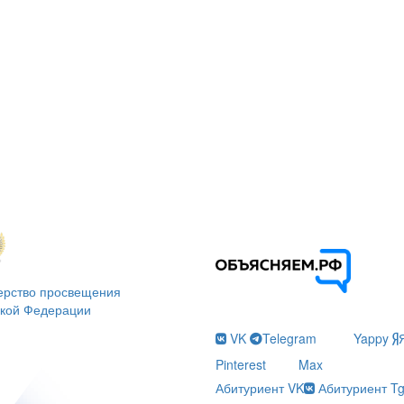
ерство просвещения
ской Федерации
VK
Telegram
Yappy
Pinterest
Max
Абитуриент VK
Абитуриент T