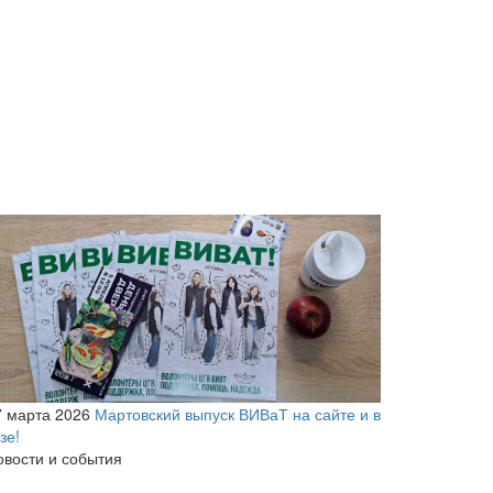
7 марта 2026
Мартовский выпуск ВИВаТ на сайте и в
зе!
овости и события