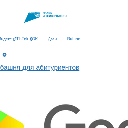
Яндекс
TikTok
OK
Дзен
Rutube
g
башня для абитуриентов