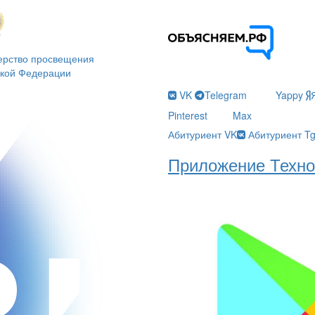
ерство просвещения
ской Федерации
VK
Telegram
Yappy
Pinterest
Max
Абитуриент VK
Абитуриент T
Приложение Техно