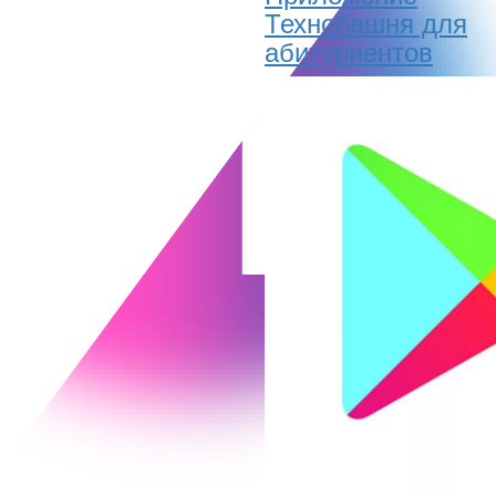
Технобашня для
абитуриентов