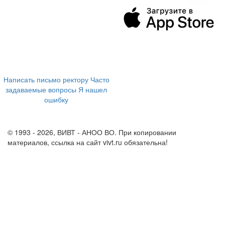
394043, г. Воронеж
ул. Ленина, 73а
+7 (473) 202-04-20
8 800 555-60-54
Написать письмо ректору
Часто
задаваемые вопросы
Я нашел
ошибку
info@vivt.ru
support@vivt.ru
© 1993 - 2026, ВИВТ - АНОО ВО. При копировании
материалов, ссылка на сайт vivt.ru обязательна!
Политика в
отношении обработки персональных данных в ВИВТ – АНОО
ВО