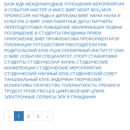
БАЗА
МДК
МЕЖДУНАРОДНЫЕ ОТНОШЕНИЯ
МЕРОПРИЯТИЯ
И СОБЫТИЯ
МИСТЕР И МИСС ВИВТ
МОИТ
МОЦ
МОЯ
ПРОФЕССИЯ
НАГРАДЫ И ДИПЛОМЫ ВИВТ
НАУКА
НАУКА И
КУЛЬТУРА
О ВИВТ
ОЧКА
ПАМЯТНЫЕ ДАТЫ
ПАРТНЕРЫ
ПЕРЕПОДГОТОВКА
ПОВЫШЕНИЕ КВАЛИФИКАЦИИ
ПОДФАК
ПОСВЯЩЕНИЕ В СТУДЕНТЫ
ПРАЗДНИКИ
ПРИЕМ
ПРИЛОЖЕНИЕ ВИВТ
ПРОФИЛАКТИКА
ПРОФОРИЕНТАТОР
ПУБЛИКАЦИИ
ПУТЕШЕСТВИЯ
РАБОТОДАТЕЛИ
РИФ
РОДИТЕЛЬСКИЙ КЛУБ
РЦУИ
СЕРЕБРЯНЫЙ ИНСТИТУТ
СМИ
О ВИВТ
СОБЫТИЯ
СПЕЦИАЛИТЕТ
СПОРТ
СТАЖИРОВКИ
СТУДЕНТЫ
СТУДЕНЧЕСКАЯ ЖИЗНЬ
СТУДЕНЧЕСКИЕ
КОНФЕРЕНЦИИ
СТУДЕНЧЕСКИЕ МЕРОПРИЯТИЯ
СТУДЕНЧЕСКИЙ НАУЧНЫЙ КЛУБ
СТУДЕНЧЕСКИЙ СОВЕТ
ТАНЦЕВАЛЬНЫЙ КЛУБ ЭНДОРФИН
ТВОРЧЕСКИЕ
КОЛЛЕКТИВЫ
ТВОРЧЕСТВО
ТОЛЕРАНТНОСТЬ
ТРЕНИНГИ
ТРУДОУСТРОЙСТВО
ЦГВ
ЦИФРОВОЙ МИР
ЦПИРК
ЭЛЕКТРОННЫЕ СЕРВИСЫ
ЭПК
Я ГРАЖДАНИН
«
1
2
3
»