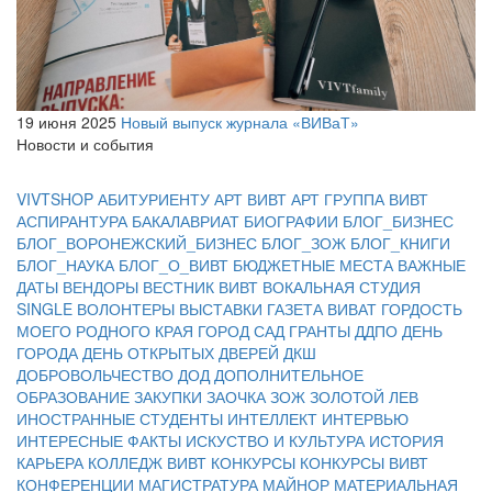
19 июня 2025
Новый выпуск журнала «ВИВаТ»
Новости и события
VIVTSHOP
АБИТУРИЕНТУ
АРТ ВИВТ
АРТ ГРУППА ВИВТ
АСПИРАНТУРА
БАКАЛАВРИАТ
БИОГРАФИИ
БЛОГ_БИЗНЕС
БЛОГ_ВОРОНЕЖСКИЙ_БИЗНЕС
БЛОГ_ЗОЖ
БЛОГ_КНИГИ
БЛОГ_НАУКА
БЛОГ_О_ВИВТ
БЮДЖЕТНЫЕ МЕСТА
ВАЖНЫЕ
ДАТЫ
ВЕНДОРЫ
ВЕСТНИК ВИВТ
ВОКАЛЬНАЯ СТУДИЯ
SINGLE
ВОЛОНТЕРЫ
ВЫСТАВКИ
ГАЗЕТА ВИВАТ
ГОРДОСТЬ
МОЕГО РОДНОГО КРАЯ
ГОРОД САД
ГРАНТЫ
ДДПО
ДЕНЬ
ГОРОДА
ДЕНЬ ОТКРЫТЫХ ДВЕРЕЙ
ДКШ
ДОБРОВОЛЬЧЕСТВО
ДОД
ДОПОЛНИТЕЛЬНОЕ
ОБРАЗОВАНИЕ
ЗАКУПКИ
ЗАОЧКА
ЗОЖ
ЗОЛОТОЙ ЛЕВ
ИНОСТРАННЫЕ СТУДЕНТЫ
ИНТЕЛЛЕКТ
ИНТЕРВЬЮ
ИНТЕРЕСНЫЕ ФАКТЫ
ИСКУСТВО И КУЛЬТУРА
ИСТОРИЯ
КАРЬЕРА
КОЛЛЕДЖ ВИВТ
КОНКУРСЫ
КОНКУРСЫ ВИВТ
КОНФЕРЕНЦИИ
МАГИСТРАТУРА
МАЙНОР
МАТЕРИАЛЬНАЯ