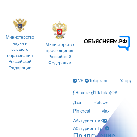
Министерство
науки и
Министерство
высшего
просвещения
образования
Российской
Российской
Федерации
Федерации
VK
Telegram
Yappy
Яндекс
TikTok
OK
Дзен
Rutube
Pinterest
Max
Абитуриент VK
Абитуриент Tg
Приложение