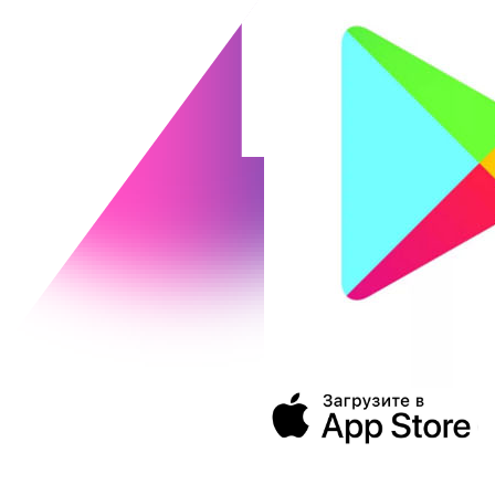
394043, г. Воронеж
ул. Ленина, 73а