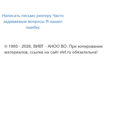
+7 (473) 202-04-20
8 800 555-60-54
Написать письмо ректору
Часто
задаваемые вопросы
Я нашел
ошибку
info@vivt.ru
support@vivt.ru
© 1993 - 2026, ВИВТ - АНОО ВО. При копировании
материалов, ссылка на сайт vivt.ru обязательна!
Политика в
отношении обработки персональных данных в ВИВТ – АНОО
ВО