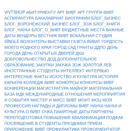
VIVTSHOP
АБИТУРИЕНТУ
АРТ ВИВТ
АРТ ГРУППА ВИВТ
АСПИРАНТУРА
БАКАЛАВРИАТ
БИОГРАФИИ
БЛОГ_БИЗНЕС
БЛОГ_ВОРОНЕЖСКИЙ_БИЗНЕС
БЛОГ_ЗОЖ
БЛОГ_КНИГИ
БЛОГ_НАУКА
БЛОГ_О_ВИВТ
БЮДЖЕТНЫЕ МЕСТА
ВАЖНЫЕ
ДАТЫ
ВЕНДОРЫ
ВЕСТНИК ВИВТ
ВОКАЛЬНАЯ СТУДИЯ
SINGLE
ВОЛОНТЕРЫ
ВЫСТАВКИ
ГАЗЕТА ВИВАТ
ГОРДОСТЬ
МОЕГО РОДНОГО КРАЯ
ГОРОД САД
ГРАНТЫ
ДДПО
ДЕНЬ
ГОРОДА
ДЕНЬ ОТКРЫТЫХ ДВЕРЕЙ
ДКШ
ДОБРОВОЛЬЧЕСТВО
ДОД
ДОПОЛНИТЕЛЬНОЕ
ОБРАЗОВАНИЕ
ЗАКУПКИ
ЗАОЧКА
ЗОЖ
ЗОЛОТОЙ ЛЕВ
ИНОСТРАННЫЕ СТУДЕНТЫ
ИНТЕЛЛЕКТ
ИНТЕРВЬЮ
ИНТЕРЕСНЫЕ ФАКТЫ
ИСКУСТВО И КУЛЬТУРА
ИСТОРИЯ
КАРЬЕРА
КОЛЛЕДЖ ВИВТ
КОНКУРСЫ
КОНКУРСЫ ВИВТ
КОНФЕРЕНЦИИ
МАГИСТРАТУРА
МАЙНОР
МАТЕРИАЛЬНАЯ
БАЗА
МДК
МЕЖДУНАРОДНЫЕ ОТНОШЕНИЯ
МЕРОПРИЯТИЯ
И СОБЫТИЯ
МИСТЕР И МИСС ВИВТ
МОИТ
МОЦ
МОЯ
ПРОФЕССИЯ
НАГРАДЫ И ДИПЛОМЫ ВИВТ
НАУКА
НАУКА И
КУЛЬТУРА
О ВИВТ
ОЧКА
ПАМЯТНЫЕ ДАТЫ
ПАРТНЕРЫ
ПЕРЕПОДГОТОВКА
ПОВЫШЕНИЕ КВАЛИФИКАЦИИ
ПОДФАК
ПОСВЯЩЕНИЕ В СТУДЕНТЫ
ПРАЗДНИКИ
ПРИЕМ
ПРИЛОЖЕНИЕ ВИВТ
ПРОФИЛАКТИКА
ПРОФОРИЕНТАТОР