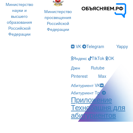
Министерство
науки и
Министерство
высшего
просвещения
образования
Российской
Российской
Федерации
Федерации
VK
Telegram
Yappy
Яндекс
TikTok
OK
Дзен
Rutube
Pinterest
Max
Абитуриент VK
Абитуриент Tg
Приложение
Технобашня для
абитуриентов