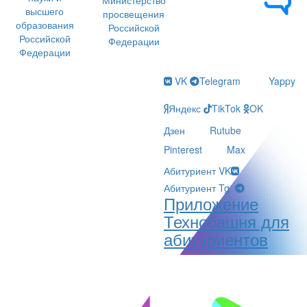
высшего
просвещения
образования
Российской
Российской
Федерации
Федерации
VK
Telegram
Yappy
Яндекс
TikTok
OK
Дзен
Rutube
Pinterest
Max
Абитуриент VK
Абитуриент Tg
Приложение
Технобашня для
абитуриентов