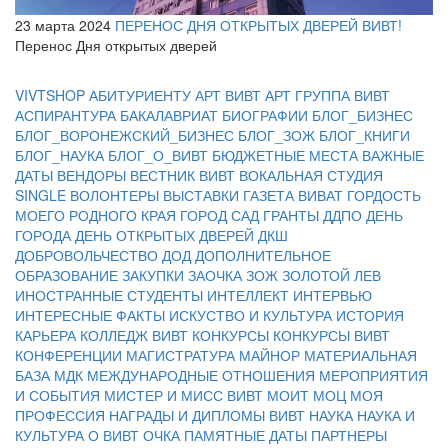
23 марта 2024
ПЕРЕНОС ДНЯ ОТКРЫТЫХ ДВЕРЕЙ ВИВТ!
Перенос Дня открытых дверей
VIVTSHOP
АБИТУРИЕНТУ
АРТ ВИВТ
АРТ ГРУППА ВИВТ
АСПИРАНТУРА
БАКАЛАВРИАТ
БИОГРАФИИ
БЛОГ_БИЗНЕС
БЛОГ_ВОРОНЕЖСКИЙ_БИЗНЕС
БЛОГ_ЗОЖ
БЛОГ_КНИГИ
БЛОГ_НАУКА
БЛОГ_О_ВИВТ
БЮДЖЕТНЫЕ МЕСТА
ВАЖНЫЕ
ДАТЫ
ВЕНДОРЫ
ВЕСТНИК ВИВТ
ВОКАЛЬНАЯ СТУДИЯ
SINGLE
ВОЛОНТЕРЫ
ВЫСТАВКИ
ГАЗЕТА ВИВАТ
ГОРДОСТЬ
МОЕГО РОДНОГО КРАЯ
ГОРОД САД
ГРАНТЫ
ДДПО
ДЕНЬ
ГОРОДА
ДЕНЬ ОТКРЫТЫХ ДВЕРЕЙ
ДКШ
ДОБРОВОЛЬЧЕСТВО
ДОД
ДОПОЛНИТЕЛЬНОЕ
ОБРАЗОВАНИЕ
ЗАКУПКИ
ЗАОЧКА
ЗОЖ
ЗОЛОТОЙ ЛЕВ
ИНОСТРАННЫЕ СТУДЕНТЫ
ИНТЕЛЛЕКТ
ИНТЕРВЬЮ
ИНТЕРЕСНЫЕ ФАКТЫ
ИСКУСТВО И КУЛЬТУРА
ИСТОРИЯ
КАРЬЕРА
КОЛЛЕДЖ ВИВТ
КОНКУРСЫ
КОНКУРСЫ ВИВТ
КОНФЕРЕНЦИИ
МАГИСТРАТУРА
МАЙНОР
МАТЕРИАЛЬНАЯ
БАЗА
МДК
МЕЖДУНАРОДНЫЕ ОТНОШЕНИЯ
МЕРОПРИЯТИЯ
И СОБЫТИЯ
МИСТЕР И МИСС ВИВТ
МОИТ
МОЦ
МОЯ
ПРОФЕССИЯ
НАГРАДЫ И ДИПЛОМЫ ВИВТ
НАУКА
НАУКА И
КУЛЬТУРА
О ВИВТ
ОЧКА
ПАМЯТНЫЕ ДАТЫ
ПАРТНЕРЫ