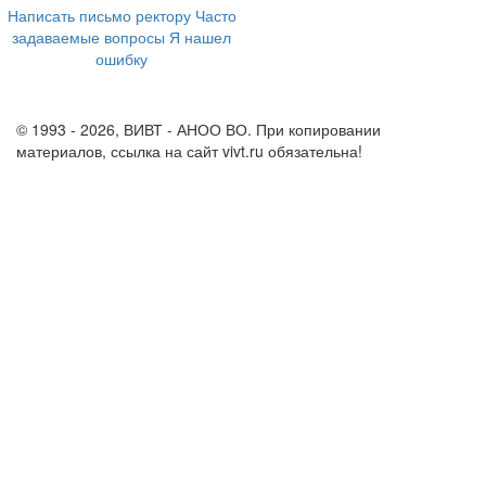
Написать письмо ректору
Часто
задаваемые вопросы
Я нашел
ошибку
info@vivt.ru
support@vivt.ru
© 1993 - 2026, ВИВТ - АНОО ВО. При копировании
материалов, ссылка на сайт vivt.ru обязательна!
Политика в
отношении обработки персональных данных в ВИВТ – АНОО
ВО