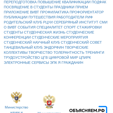
ПЕРЕПОДГОТОВКА
ПОВЫШЕНИЕ КВАЛИФИКАЦИИ
ПОДФАК
ПОСВЯЩЕНИЕ В СТУДЕНТЫ
ПРАЗДНИКИ
ПРИЕМ
ПРИЛОЖЕНИЕ ВИВТ
ПРОФИЛАКТИКА
ПРОФОРИЕНТАТОР
ПУБЛИКАЦИИ
ПУТЕШЕСТВИЯ
РАБОТОДАТЕЛИ
РИФ
РОДИТЕЛЬСКИЙ КЛУБ
РЦУИ
СЕРЕБРЯНЫЙ ИНСТИТУТ
СМИ
О ВИВТ
СОБЫТИЯ
СПЕЦИАЛИТЕТ
СПОРТ
СТАЖИРОВКИ
СТУДЕНТЫ
СТУДЕНЧЕСКАЯ ЖИЗНЬ
СТУДЕНЧЕСКИЕ
КОНФЕРЕНЦИИ
СТУДЕНЧЕСКИЕ МЕРОПРИЯТИЯ
СТУДЕНЧЕСКИЙ НАУЧНЫЙ КЛУБ
СТУДЕНЧЕСКИЙ СОВЕТ
ТАНЦЕВАЛЬНЫЙ КЛУБ ЭНДОРФИН
ТВОРЧЕСКИЕ
КОЛЛЕКТИВЫ
ТВОРЧЕСТВО
ТОЛЕРАНТНОСТЬ
ТРЕНИНГИ
ТРУДОУСТРОЙСТВО
ЦГВ
ЦИФРОВОЙ МИР
ЦПИРК
ЭЛЕКТРОННЫЕ СЕРВИСЫ
ЭПК
Я ГРАЖДАНИН
Министерство
науки и
Министерство