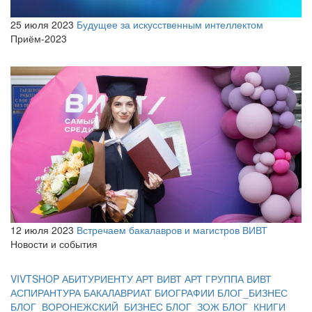
25 июля 2023
Будущее за искусственным интеллектом
Приём-2023
12 июля 2023
Встречаем бакалавров и магистров ВИВТ
Новости и события
VIVTSHOP
АБИТУРИЕНТУ
АРТ ВИВТ
АРТ ГРУППА ВИВТ
АСПИРАНТУРА
БАКАЛАВРИАТ
БИОГРАФИИ
БЛОГ_БИЗНЕС
БЛОГ_ВОРОНЕЖСКИЙ_БИЗНЕС
БЛОГ_ЗОЖ
БЛОГ_КНИГИ