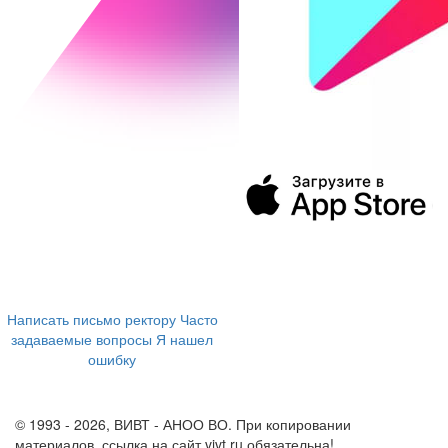
394043, г. Воронеж
ул. Ленина, 73а
+7 (473) 202-04-20
8 800 555-60-54
Написать письмо ректору
Часто
задаваемые вопросы
Я нашел
ошибку
info@vivt.ru
support@vivt.ru
© 1993 - 2026, ВИВТ - АНОО ВО. При копировании
материалов, ссылка на сайт vivt.ru обязательна!
Политика в