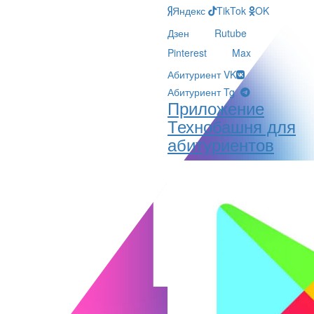
Яндекс
TikTok
OK
Дзен
Rutube
Pinterest
Max
Абитуриент VK
Абитуриент Tg
Приложение
Технобашня для
абитуриентов